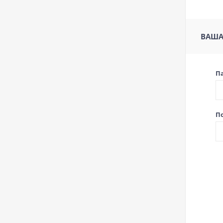
ВАША
П
П