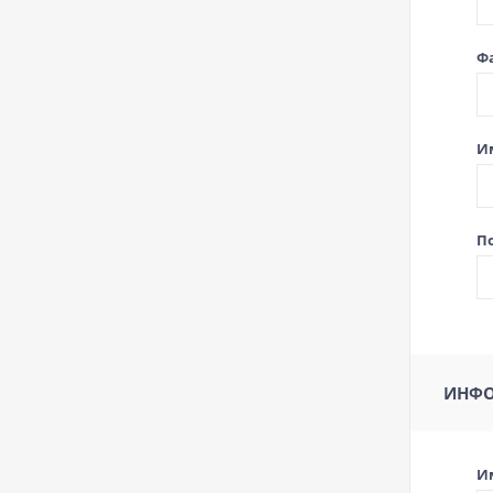
Ф
И
По
ИНФО
И