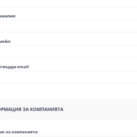
амилия:
мейл:
твърди email:
РМАЦИЯ ЗА КОМПАНИЯТА
ме на компанията: