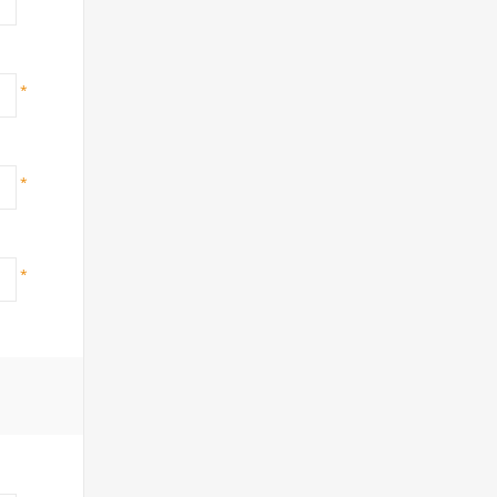
*
*
*