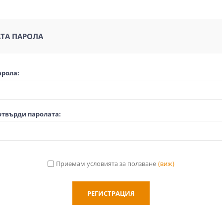
ТА ПАРОЛА
арола:
отвърди паролата:
Приемам условията за ползване
(виж)