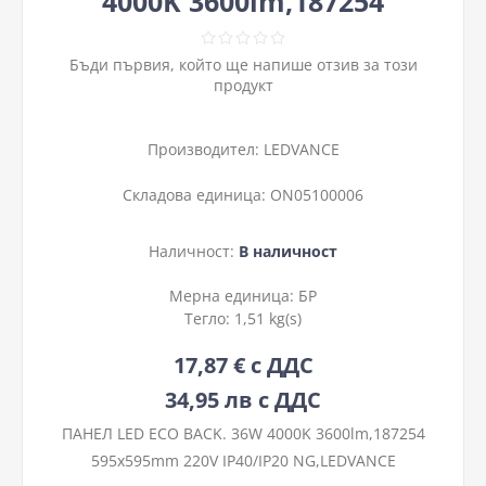
4000K 3600lm,187254
Бъди първия, който ще напише отзив за този
продукт
Производител:
LEDVANCE
Складова единица:
ON05100006
Наличност:
В наличност
Мерна единица:
БР
Тегло:
1,51 kg(s)
17,87 € с ДДС
34,95 лв с ДДС
ПАНЕЛ LED ECO BACK. 36W 4000K 3600lm,187254
595х595mm 220V IP40/IP20 NG,LEDVANCE