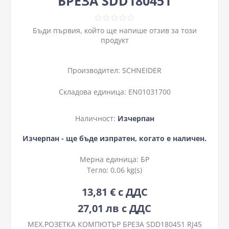
БРЕЗА SDD180451
Бъди първия, който ще напише отзив за този
продукт
Производител:
SCHNEIDER
Складова единица:
EN01031700
Наличност:
Изчерпан
Изчерпан - ще бъде изпратен, когато е наличен.
Мерна единица:
БР
Тегло:
0,06 kg(s)
13,81 € с ДДС
27,01 лв с ДДС
МЕХ.РОЗЕТКА КОМПЮТЪР БРЕЗА SDD180451 RJ45