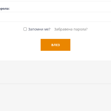
арола:
Запомни ме?
Забравена парола?