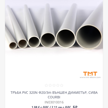
ТРЪБА PVC 320N Ф20/3m ВЪНШЕН ДИАМЕТЪР, СИВА
COURBI
IN03010016
БР
1,08 € с ДДС / 2,11 лв с ДДС