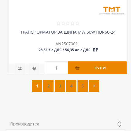
ТРАНСФОРМАТОР ЗА ШИНА MW 60W HDR60-24
AN25070011
БР
28,81 € с ДДС / 56,35 лв с ДДС
1
2
3
4
5
Производител