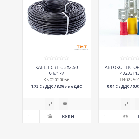
КАБЕЛ СВТ-С 3Х2.50
АВТОКОНЕКТОР
0.6/1kV
4323311
6.3х0.8/1
KN02020056
FN02250
1,72 € с ДДС / 3,36 лв с ДДС
0,04 € с ДДС / 0,
М
БР