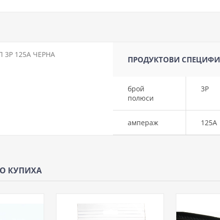
 3P 125A ЧЕРНА
ПРОДУКТОВИ СПЕЦИФ
брой
3P
полюси
ампераж
125A
ЩО КУПИХА