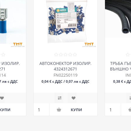
 ИЗОЛИР.
АВТОКОНЕКТОР ИЗОЛИР.
ТРЪБА ГЪ
271
4324312671
ВЪНШНО Ч
.5mm2
6.3х0.8/2.5mm2
114
FN02250119
IN
07 лв с ДДС
0,04 € с ДДС / 0,07 лв с ДДС
0,38 € с Д
БР