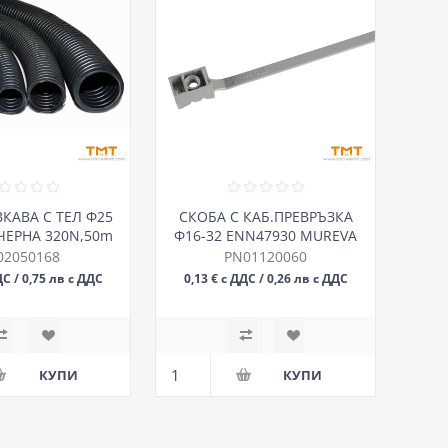
ВКАВА С ТЕЛ Ф25
СКОБА С КАБ.ПРЕВРЪЗКА
ЕРНА 320N,50m
Ф16-32 ENN47930 MUREVA
FIX
02050168
PN01120060
ДС / 0,75 лв с ДДС
0,13 € с ДДС / 0,26 лв с ДДС
М
БР