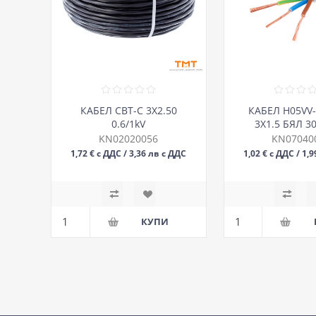
КАБЕЛ СВТ-С 3Х2.50
КАБЕЛ H05VV
0.6/1kV
3Х1.5 БЯЛ 3
KN02020056
KN07040
1,72 € с ДДС / 3,36 лв с ДДС
1,02 € с ДДС / 1,
М
М