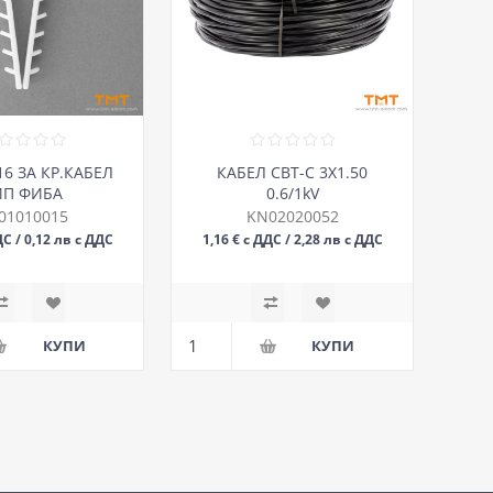
6 ЗА КР.КАБЕЛ
КАБЕЛ СВТ-С 3Х1.50
ИП ФИБА
0.6/1kV
01010015
KN02020052
ДС / 0,12 лв с ДДС
1,16 € с ДДС / 2,28 лв с ДДС
БР
М