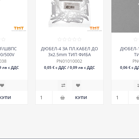
-F/ШВПС
ДЮБЕЛ-4 ЗА ПЛ.КАБЕЛ ДО
ДЮБЕЛ-1
00/500V
3х2.5mm ТИП ФИБА
Т
038
PN01010002
PN
99 лв с ДДС
0,05 € с ДДС / 0,09 лв с ДДС
0,06 € с Д
БР