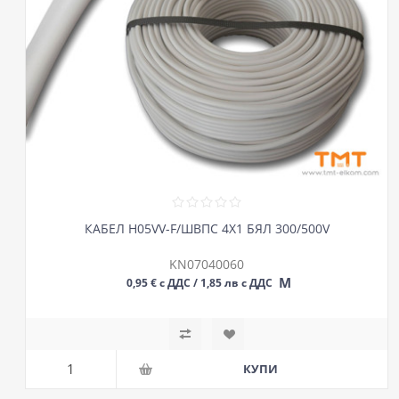
КАБЕЛ H05VV-F/ШВПС 4Х1 БЯЛ 300/500V
KN07040060
М
0,95 € с ДДС / 1,85 лв с ДДС