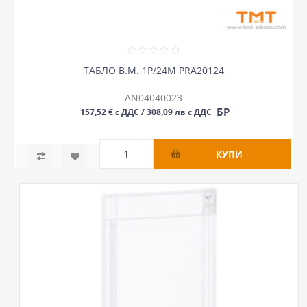
ТАБЛО В.М. 1Р/24М PRA20124
AN04040023
БР
157,52 € с ДДС / 308,09 лв с ДДС