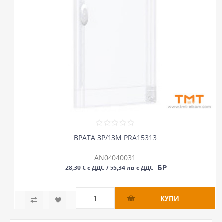
ВРАТА 3Р/13М PRA15313
AN04040031
БР
28,30 € с ДДС / 55,34 лв с ДДС