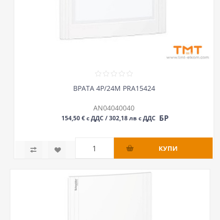
ВРАТА 4Р/24М PRA15424
AN04040040
БР
154,50 € с ДДС / 302,18 лв с ДДС