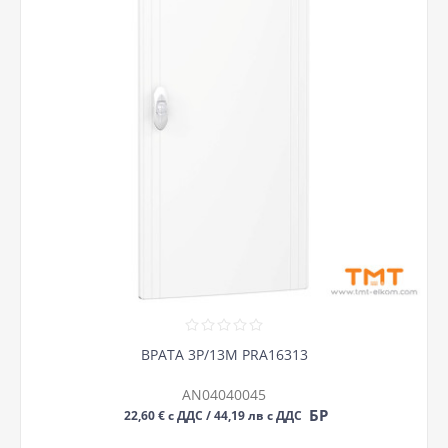
ВРАТА 3Р/13М PRA16313
AN04040045
БР
22,60 € с ДДС / 44,19 лв с ДДС