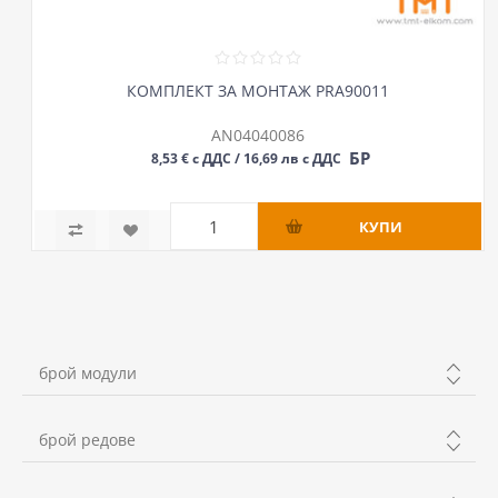
КОМПЛЕКТ ЗА МОНТАЖ PRA90011
AN04040086
БР
8,53 € с ДДС / 16,69 лв с ДДС
брой модули
36
брой редове
39
2