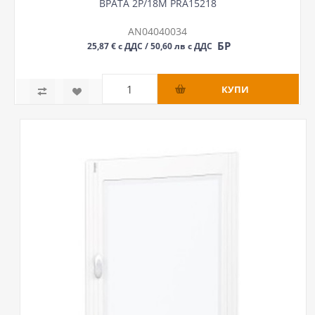
ВРАТА 2Р/18М PRA15218
AN04040034
БР
25,87 € с ДДС / 50,60 лв с ДДС