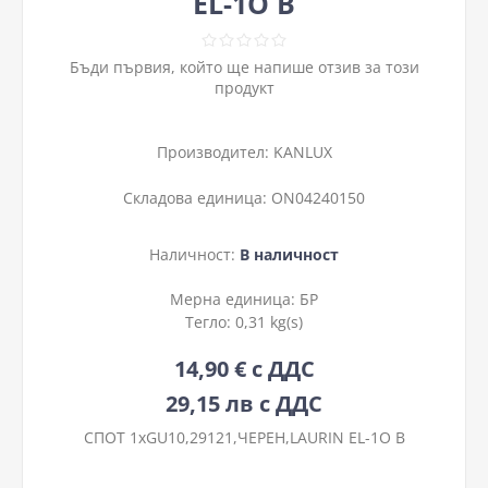
EL-1O B
Бъди първия, който ще напише отзив за този
продукт
Производител:
KANLUX
Складова единица:
ON04240150
Наличност:
В наличност
Мерна единица:
БР
Тегло:
0,31 kg(s)
14,90 € с ДДС
29,15 лв с ДДС
СПОТ 1хGU10,29121,ЧЕРЕН,LAURIN EL-1O B