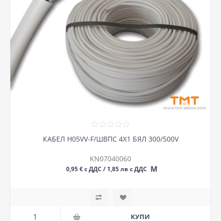
КАБЕЛ H05VV-F/ШВПС 4Х1 БЯЛ 300/500V
KN07040060
М
0,95 € с ДДС / 1,85 лв с ДДС