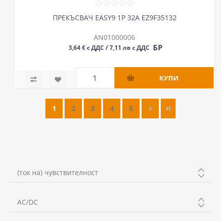
ПРЕКЪСВАЧ EASY9 1P 32А EZ9F35132
AN01000006
БР
3,64 € с ДДС / 7,11 лв с ДДС
1
2
3
4
5
(ток на) чувствителност
300mA
AC/DC
30mA