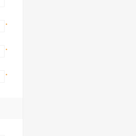
*
*
*