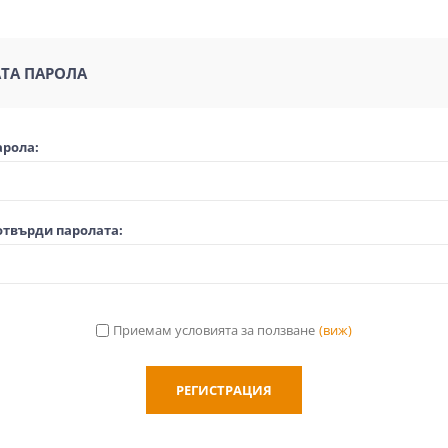
ТА ПАРОЛА
арола:
отвърди паролата:
Приемам условията за ползване
(виж)