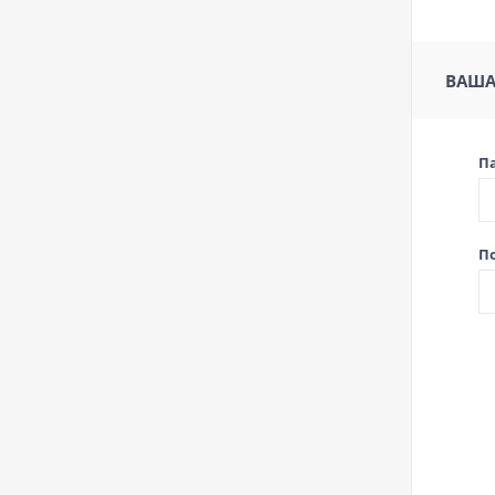
ВАША
П
П