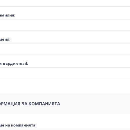
амилия:
мейл:
твърди email:
РМАЦИЯ ЗА КОМПАНИЯТА
ме на компанията: