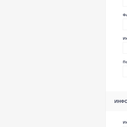
Ф
И
По
ИНФО
И