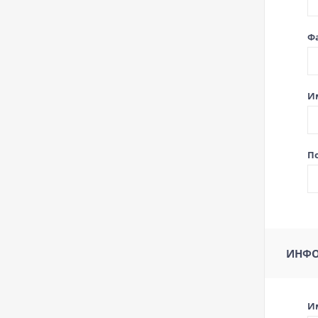
Ф
И
По
ИНФО
И