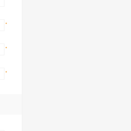
*
*
*