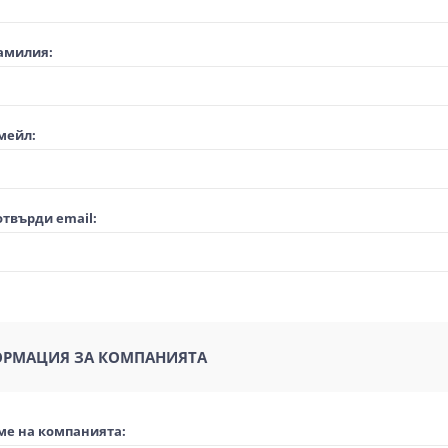
амилия:
мейл:
твърди email:
РМАЦИЯ ЗА КОМПАНИЯТА
ме на компанията: