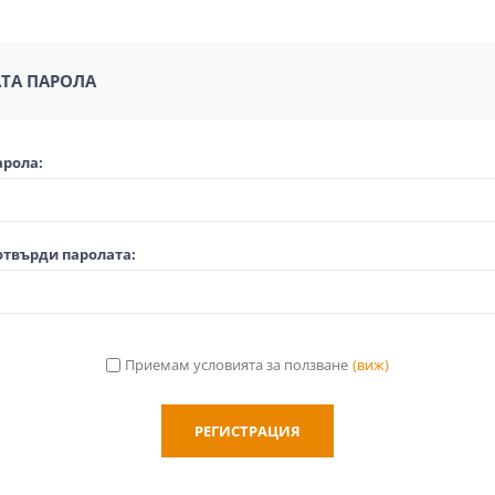
ТА ПАРОЛА
арола:
отвърди паролата:
Приемам условията за ползване
(виж)