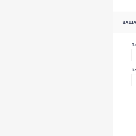
ВАША
П
П