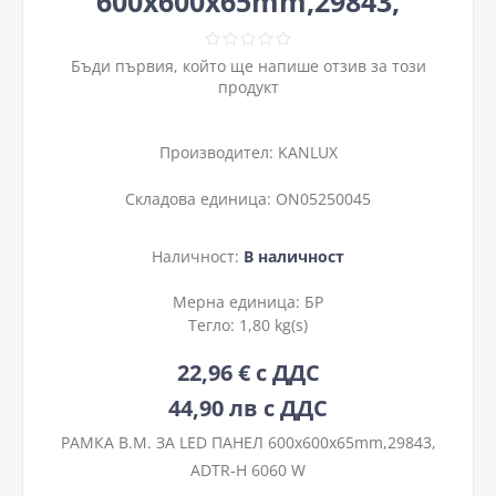
600х600х65mm,29843,
Бъди първия, който ще напише отзив за този
продукт
Производител:
KANLUX
Складова единица:
ON05250045
Наличност:
В наличност
Мерна единица:
БР
Тегло:
1,80 kg(s)
22,96 € с ДДС
44,90 лв с ДДС
РАМКА В.М. ЗА LED ПАНЕЛ 600х600х65mm,29843,
ADTR-H 6060 W