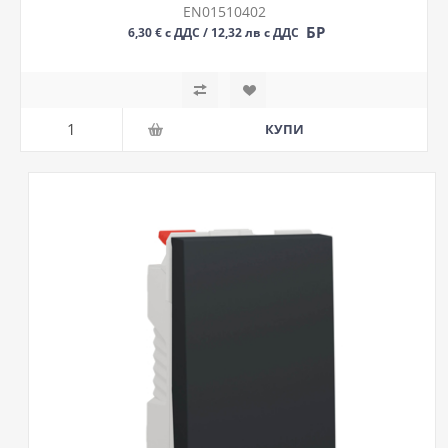
EN01510402
БР
6,30 € с ДДС / 12,32 лв с ДДС