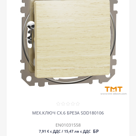
МЕХ.КЛЮЧ СХ.6 БРЕЗА SDD180106
EN01031558
БР
7,91 € с ДДС / 15,47 лв с ДДС