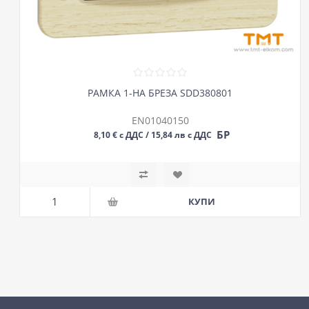
РАМКА 1-НА БРЕЗА SDD380801
EN01040150
БР
8,10 € с ДДС / 15,84 лв с ДДС