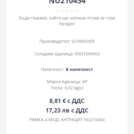
NU210454
Бъди първия, който ще напише отзив за този
продукт
Производител:
SCHNEIDER
Складова единица:
EN01540063
Наличност:
В наличност
Мерна единица:
БР
Тегло:
0,02 kg(s)
8,81 € с ДДС
17,23 лв с ДДС
РАМКА 4 МОД. АНТРАЦИТ NU210454