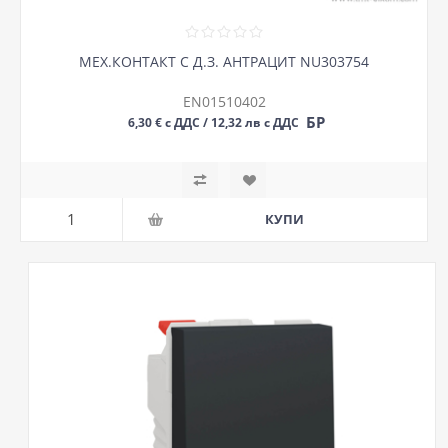
МЕХ.КОНТАКТ С Д.З. АНТРАЦИТ NU303754
EN01510402
БР
6,30 € с ДДС / 12,32 лв с ДДС