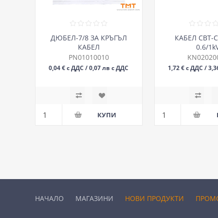
ДЮБЕЛ-7/8 ЗА КРЪГЪЛ
КАБЕЛ СВТ-С
КАБЕЛ
0.6/1k
PN01010010
KN02020
0,04 € с ДДС / 0,07 лв с ДДС
1,72 € с ДДС / 3,
БР
М
НАЧАЛО
МАГАЗИНИ
НОВИ ПРОДУКТИ
ПРОМ