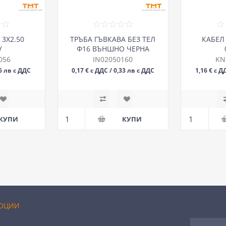
 3Х2.50
ТРЪБА ГЪВКАВА БЕЗ ТЕЛ
КАБЕЛ 
V
Ф16 ВЪНШНО ЧЕРНА
320N,50m
056
IN02050160
KN
36 лв с ДДС
0,17 € с ДДС / 0,33 лв с ДДС
1,16 € с Д
М
ОЦИИ