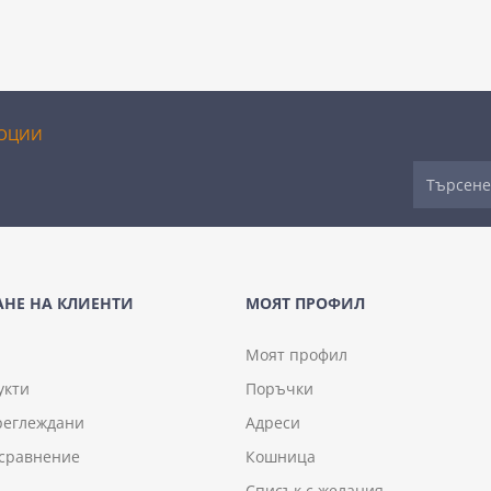
ОЦИИ
НЕ НА КЛИЕНТИ
МОЯТ ПРОФИЛ
Моят профил
укти
Поръчки
реглеждани
Адреси
 сравнение
Кошница
Списък с желания