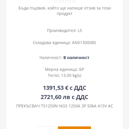
Бъди първия, който ще напише отзив за този
продукт
Производител:
LS
Складова единица:
AN01300085
Наличност:
В наличност
Мерна единица:
БР
Тегло:
13,00 kg(s)
1391,53 € с ДДС
2721,60 лв с ДДС
ПРЕКЪСВАЧ TS1250N NG5 1250A 3P 50kA 415V AC