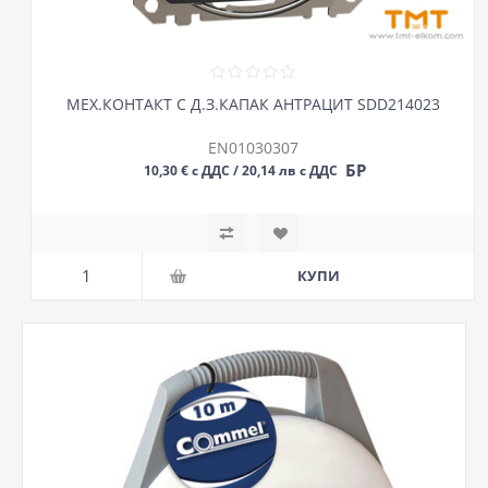
МЕХ.КОНТАКТ С Д.З.КАПАК АНТРАЦИТ SDD214023
EN01030307
БР
10,30 € с ДДС / 20,14 лв с ДДС