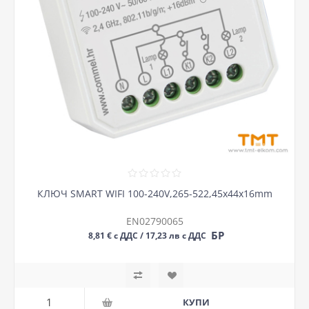
КЛЮЧ SMART WIFI 100-240V,265-522,45x44x16mm
EN02790065
БР
8,81 € с ДДС / 17,23 лв с ДДС