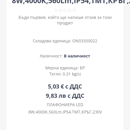
8W,4000K,560Lm,IP54,ТМТ,КРЪГ,
Бъди първия, който ще напише отзив за този
продукт
Складова единица:
ON03350022
Наличност:
В наличност
Мерна единица:
БР
Тегло:
0,31 kg(s)
5,03 € с ДДС
9,83 лв с ДДС
ПЛАФОНИЕРА LED
8W,4000K,560Lm,IP54,ТМТ,КРЪГ,230V