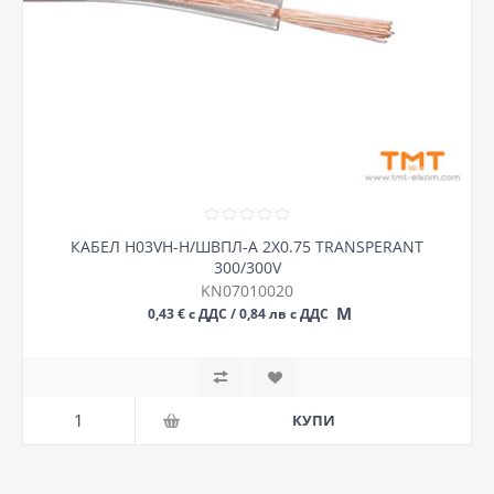
КАБЕЛ H03VH-H/ШВПЛ-А 2Х0.75 TRANSPERANT
300/300V
KN07010020
М
0,43 € с ДДС / 0,84 лв с ДДС