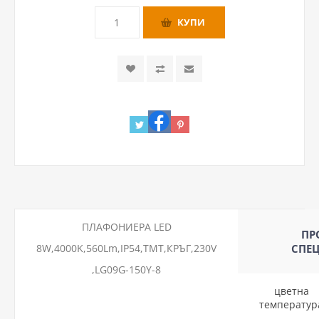
ПЛАФОНИЕРА LED
ПР
8W,4000K,560Lm,IP54,ТМТ,КРЪГ,230V
СПЕ
,LG09G-150Y-8
цветна
температур