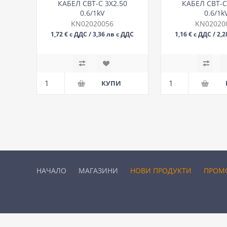
КАБЕЛ СВТ-С 3Х2.50
КАБЕЛ СВТ-С
0.6/1kV
0.6/1k
KN02020056
KN02020
1,72 € с ДДС / 3,36 лв с ДДС
1,16 € с ДДС / 2,
М
М
НАЧАЛО
МАГАЗИНИ
НОВИ ПРОДУКТИ
ПРОМ