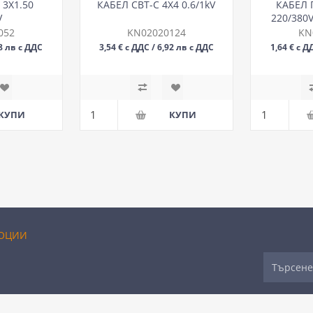
 3Х1.50
КАБЕЛ СВТ-С 4Х4 0.6/1kV
КАБЕЛ 
V
220/380
052
KN02020124
KN
28 лв с ДДС
3,54 € с ДДС / 6,92 лв с ДДС
1,64 € с Д
М
ОЦИИ