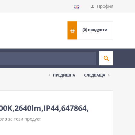
Профил
(0)
продукти
ПРЕДИШНА
СЛЕДВАЩА
K,2640lm,IP44,647864,
ив за този продукт