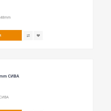
mх48mm
8mm СИВА
 СИВА