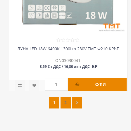
ЛУНА LED 18W 6400K 1300Lm 230V ТМТ Ф210 КРЪГ
ON03030041
БР
8,59 € с ДДС / 16,80 лв с ДДС
1
2