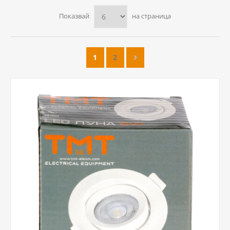
Показвай
на страница
1
2