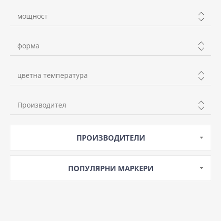
мощност
до 10w
форма
над 10w
квадрат
цветна температура
кръг
неутрална
Производител
студена
WELLUX
ПРОИЗВОДИТЕЛИ
ПОПУЛЯРНИ МАРКЕРИ