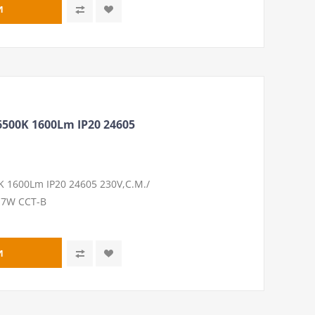
500K 1600Lm IP20 24605
 1600Lm IP20 24605 230V,С.М./
17W CCT-B