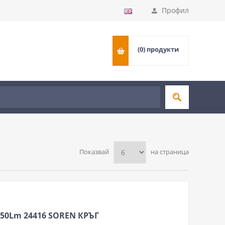
Профил
(0)
продукти
Показвай
на страница
250Lm 24416 SOREN КРЪГ