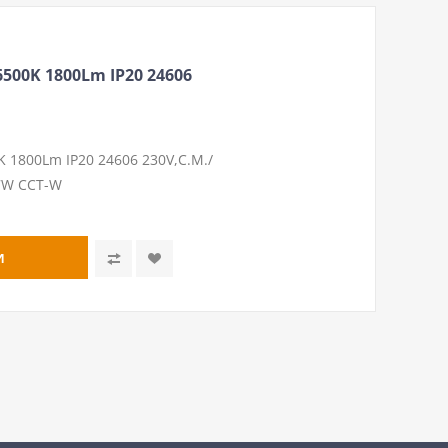
500K 1800Lm IP20 24606
 1800Lm IP20 24606 230V,С.М./
7W CCT-W