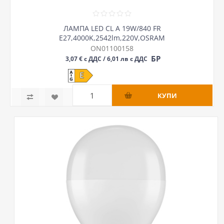
ЛАМПА LED CL A 19W/840 FR
Е27,4000K,2542lm,220V,OSRAM
ON01100158
БР
3,07 € с ДДС / 6,01 лв с ДДС