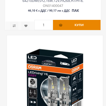
64210DWESY2,16W,12V,PX26d,H7/H18,
ON01400047
ПАК
46,10 € с ДДС / 90,17 лв с ДДС