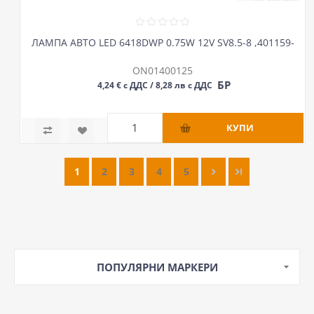
ЛАМПА АВТО LED 6418DWP 0.75W 12V SV8.5-8 ,401159-
ON01400125
БР
4,24 € с ДДС / 8,28 лв с ДДС
1
2
3
4
5
ПОПУЛЯРНИ МАРКЕРИ