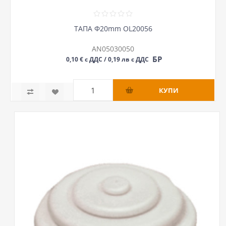
ТАПА Ф20mm OL20056
AN05030050
БР
0,10 € с ДДС / 0,19 лв с ДДС