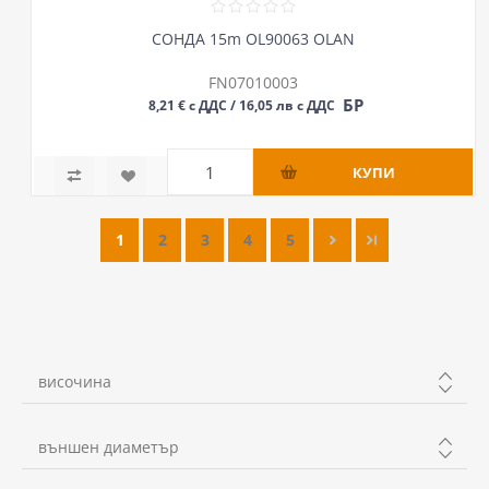
СОНДА 15m OL90063 OLAN
FN07010003
БР
8,21 € с ДДС / 16,05 лв с ДДС
1
2
3
4
5
височина
120mm
външен диаметър
140mm