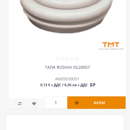
ТАПА Ф25mm OL20057
AN05030051
БР
0,13 € с ДДС / 0,26 лв с ДДС