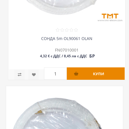
СОНДА 5m OL90061 OLAN
FN07010001
БР
4,32 € с ДДС / 8,45 лв с ДДС