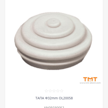
ТАПА Ф32mm OL20058
AN05030052