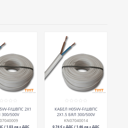
5VV-F/ШВПС 2Х1
КАБЕЛ H05VV-F/ШВПС
 300/500V
2Х1.5 БЯЛ 300/500V
07040009
KN07040014
ДС / 1,03 лв с ДДС
0,74 € с ДДС / 1,46 лв с ДДС