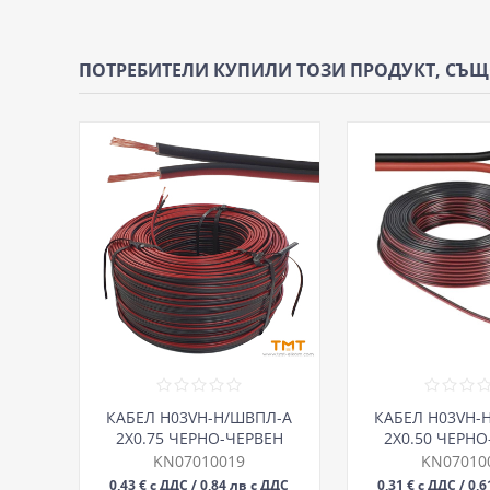
ПОТРЕБИТЕЛИ КУПИЛИ ТОЗИ ПРОДУКТ, СЪ
КАБЕЛ H03VH-H/ШВПЛ-А
КАБЕЛ H03VH-
2Х0.75 ЧЕРНО-ЧЕРВЕН
2Х0.50 ЧЕРНО
300/300V
300/30
KN07010019
KN07010
0,43 € с ДДС / 0,84 лв с ДДС
0,31 € с ДДС / 0,