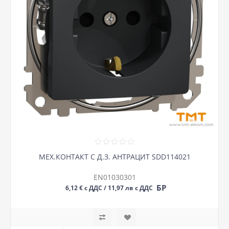
МЕХ.КОНТАКТ С Д.З. АНТРАЦИТ SDD114021
EN01030301
БР
6,12 € с ДДС / 11,97 лв с ДДС