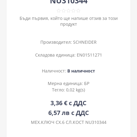
NU310344
Бъди първия, който ще напише отзив за този
продукт
Производител:
SCHNEIDER
Складова единица:
EN01511271
Наличност:
В наличност
Мерна единица:
БР
Тегло:
0,02 kg(s)
3,36 € с ДДС
6,57 лв с ДДС
МЕХ.КЛЮЧ СХ.6 СЛ.КОСТ NU310344