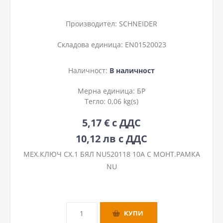
Производител:
SCHNEIDER
Складова единица:
EN01520023
Наличност:
В наличност
Мерна единица:
БР
Тегло:
0,06 kg(s)
5,17 € с ДДС
10,12 лв с ДДС
МЕХ.КЛЮЧ СХ.1 БЯЛ NU520118 10A С МОНТ.РАМКА
NU