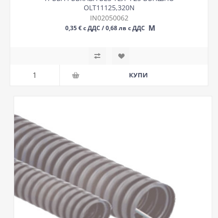
OLT11125,320N
IN02050062
М
0,35 € с ДДС / 0,68 лв с ДДС