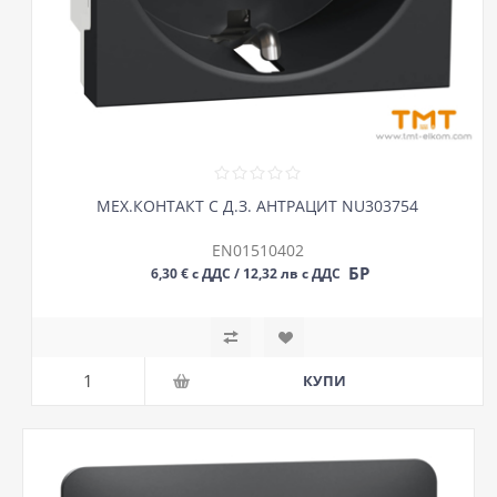
МЕХ.КОНТАКТ С Д.З. АНТРАЦИТ NU303754
EN01510402
БР
6,30 € с ДДС / 12,32 лв с ДДС