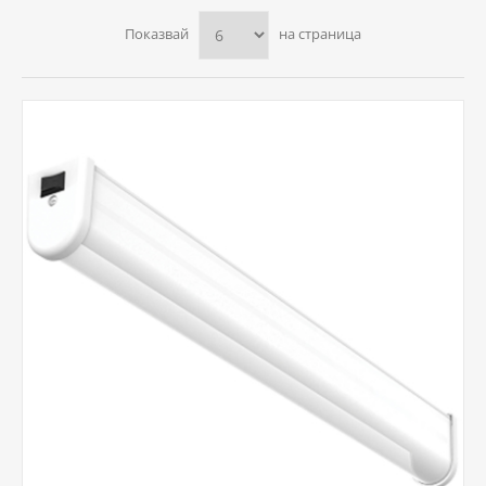
Показвай
на страница