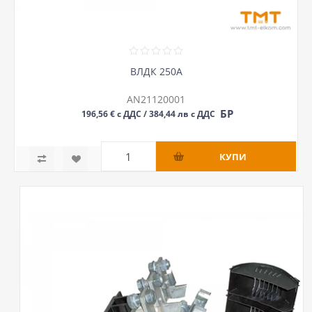
ВЛДК 250А
AN21120001
БР
196,56 € с ДДС / 384,44 лв с ДДС