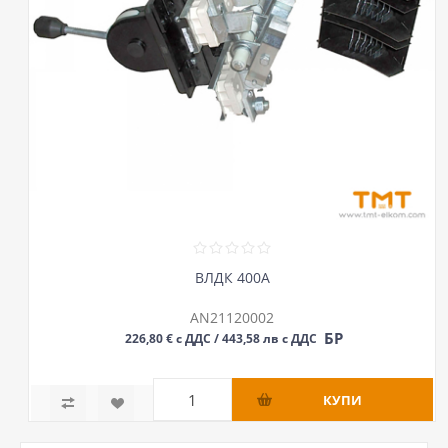
ВЛДК 400А
AN21120002
БР
226,80 € с ДДС / 443,58 лв с ДДС