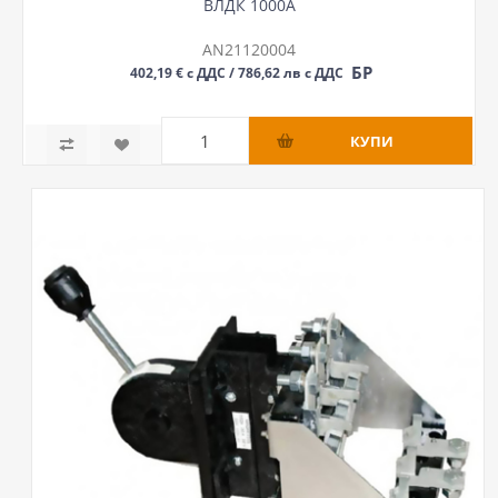
ВЛДК 1000А
AN21120004
БР
402,19 € с ДДС / 786,62 лв с ДДС