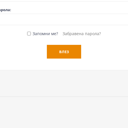
арола:
Запомни ме?
Забравена парола?