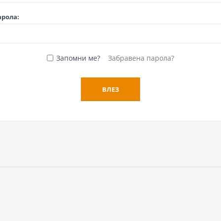
арола:
Запомни ме?
Забравена парола?