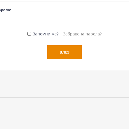
арола:
Запомни ме?
Забравена парола?