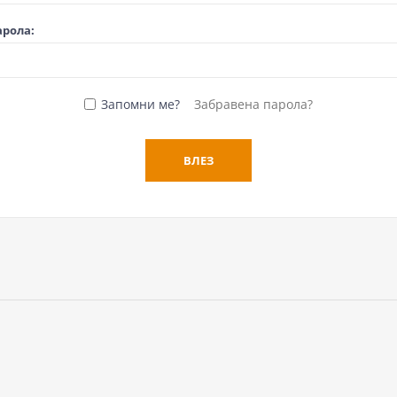
арола:
Запомни ме?
Забравена парола?