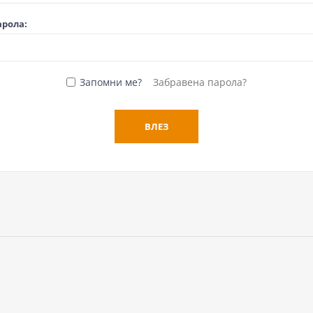
арола:
Запомни ме?
Забравена парола?