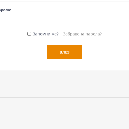
арола:
Запомни ме?
Забравена парола?