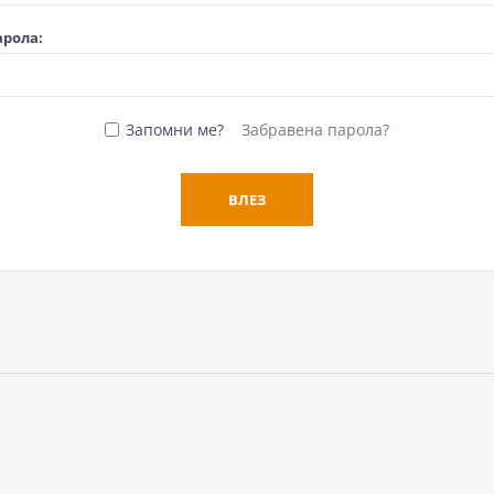
арола:
Запомни ме?
Забравена парола?