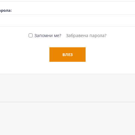
арола:
Запомни ме?
Забравена парола?