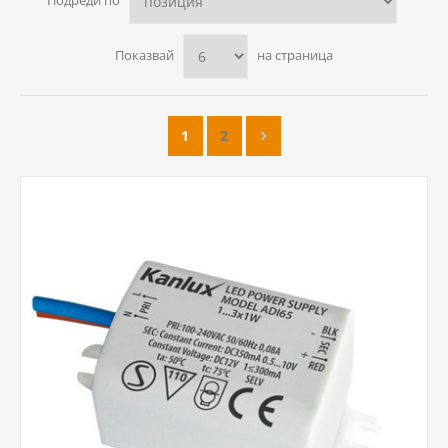
Подреди по
Показвай
на страница
1
2