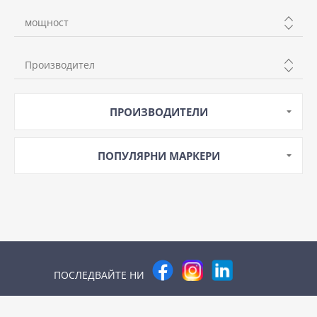
мощност
12W
Производител
20W
KANLUX
25W
ПРОИЗВОДИТЕЛИ
LEDVANCE
30W
MEAN WELL
320W
ПОПУЛЯРНИ МАРКЕРИ
ЕЛЕКТРОСТА
500W
ПОСЛЕДВАЙТЕ НИ