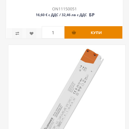
ON11150051
БР
16,60 € с ДДС / 32,46 лв с ДДС