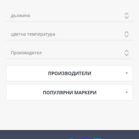
дължина
1200mm
цветна температура
1500mm
неутрална
600mm
Производител
студена
KANLUX
ПРОИЗВОДИТЕЛИ
WELLUX
LEDVANCE
ПОПУЛЯРНИ МАРКЕРИ