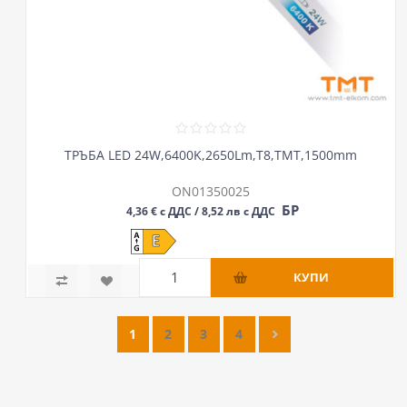
ТРЪБА LED 24W,6400K,2650Lm,Т8,ТМТ,1500mm
ON01350025
БР
4,36 € с ДДС / 8,52 лв с ДДС
1
2
3
4