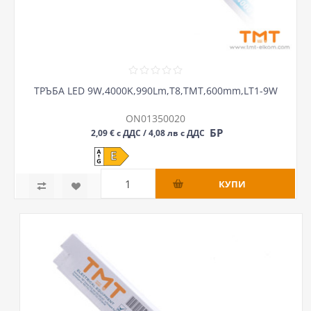
ТРЪБА LED 9W,4000K,990Lm,Т8,ТМТ,600mm,LT1-9W
ON01350020
БР
2,09 € с ДДС / 4,08 лв с ДДС