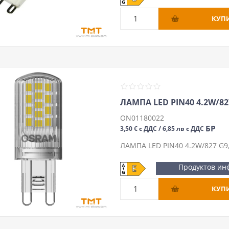
ЛАМПА LED PIN40 4.2W/827
ON01180022
БР
3,50 € с ДДС / 6,85 лв с ДДС
ЛАМПА LED PIN40 4.2W/827 G9
Продуктов ин