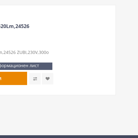
520Lm,24526
,24526 ZUBI,230V,300o
формационен лист