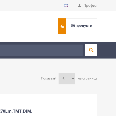
Профил
(0)
продукти
Показвай
на страница
270Lm,ТМТ,DIM.