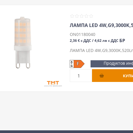
ЛАМПА LED 4W,G9,3000K,
ON01180040
БР
2,36 € с ДДС / 4,62 лв с ДДС
ЛАМПА LED 4W,G9,3000K,520Lm
Продуктов ин