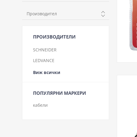
неутрална
Производител
топла
KANLUX
WELLUX
ПРОИЗВОДИТЕЛИ
LEDVANCE
SCHNEIDER
LEDVANCE
Виж всички
ПОПУЛЯРНИ МАРКЕРИ
кабели