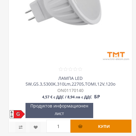
ЛАМПА LED
5W,G5.3,5300K,310Lm,22705,TOMI,12V,120o
ON01170140
БР
4,57 € с ДДС / 8,94 лв с ДДС
Продуктов информационен
лист