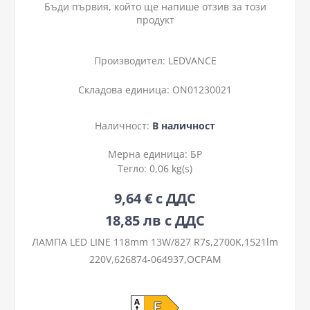
Бъди първия, който ще напише отзив за този
продукт
Производител:
LEDVANCE
Складова единица:
ON01230021
Наличност:
В наличност
Мерна единица:
БР
Тегло:
0,06 kg(s)
9,64 € с ДДС
18,85 лв с ДДС
ЛАМПА LED LINE 118mm 13W/827 R7s,2700K,1521lm
220V,626874-064937,ОСРАМ