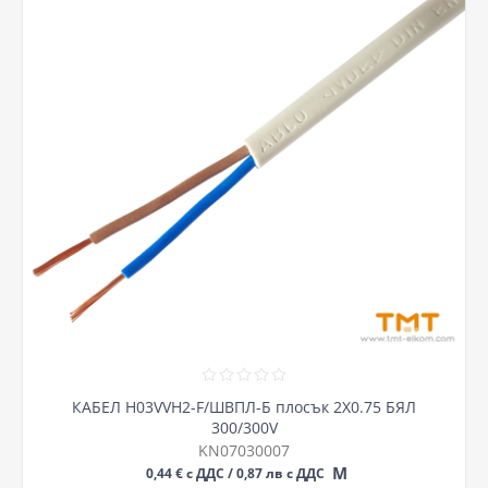
КАБЕЛ H03VVH2-F/ШВПЛ-Б плосък 2Х0.75 БЯЛ
300/300V
KN07030007
М
0,44 € с ДДС / 0,87 лв с ДДС